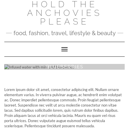
HOLD THE
Skip
to
ANCHOVIES
content
PLEASE
food, fashion, travel, lifestyle & beauty
Toggle Navigation
INFUSED WATER WITH MINT AND
BLUEBERRIES
Lorem ipsum dolor sit amet, consectetur adipiscing elit. Nullam ornare
elementum varius. In viverra pulvinar augue, ac hendrerit enim volutpat
ac. Donec imperdiet pellentesque commodo. Proin feugiat pellentesque
laoreet. Suspendisse nec velit ut arcu molestie consectetur non vitae
lacus. Sed dapibus sollicitudin lorem, quis rutrum dolor finibus dapibus.
Proin aliquam lacus at orci vehicula lacinia. Mauris eu quam vel risus
porta ultrices. Donec vulputate augue euismod tellus vehicula
scelerisque. Pellentesque tincidunt posuere malesuada.