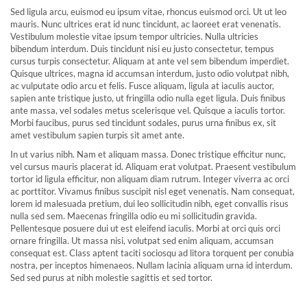
Sed ligula arcu, euismod eu ipsum vitae, rhoncus euismod orci. Ut ut leo
mauris. Nunc ultrices erat id nunc tincidunt, ac laoreet erat venenatis.
Vestibulum molestie vitae ipsum tempor ultricies. Nulla ultricies
bibendum interdum. Duis tincidunt nisi eu justo consectetur, tempus
cursus turpis consectetur. Aliquam at ante vel sem bibendum imperdiet.
Quisque ultrices, magna id accumsan interdum, justo odio volutpat nibh,
ac vulputate odio arcu et felis. Fusce aliquam, ligula at iaculis auctor,
sapien ante tristique justo, ut fringilla odio nulla eget ligula. Duis finibus
ante massa, vel sodales metus scelerisque vel. Quisque a iaculis tortor.
Morbi faucibus, purus sed tincidunt sodales, purus urna finibus ex, sit
amet vestibulum sapien turpis sit amet ante.
In ut varius nibh. Nam et aliquam massa. Donec tristique efficitur nunc,
vel cursus mauris placerat id. Aliquam erat volutpat. Praesent vestibulum
tortor id ligula efficitur, non aliquam diam rutrum. Integer viverra ac orci
ac porttitor. Vivamus finibus suscipit nisl eget venenatis. Nam consequat,
lorem id malesuada pretium, dui leo sollicitudin nibh, eget convallis risus
nulla sed sem. Maecenas fringilla odio eu mi sollicitudin gravida.
Pellentesque posuere dui ut est eleifend iaculis. Morbi at orci quis orci
ornare fringilla. Ut massa nisi, volutpat sed enim aliquam, accumsan
consequat est. Class aptent taciti sociosqu ad litora torquent per conubia
nostra, per inceptos himenaeos. Nullam lacinia aliquam urna id interdum.
Sed sed purus at nibh molestie sagittis et sed tortor.